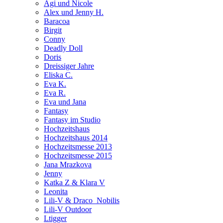
Agi und Nicole
Alex und Jenny H.
Baracoa
Birgit
Conny
Deadly Doll
Doris
Dreissiger Jahre
Eliska C.
Eva K.
Eva R.
Eva und Jana
Fantasy
Fantasy im Studio
Hochzeitshaus
Hochzeitshaus 2014
Hochzeitsmesse 2013
Hochzeitsmesse 2015
Jana Mrazkova
Jenny
Katka Z & Klara V
Leonita
Lili-V & Draco_Nobilis
Lili-V Outdoor
Ltigger