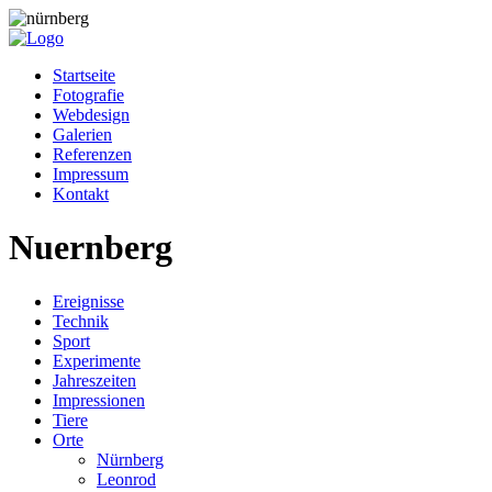
Startseite
Fotografie
Webdesign
Galerien
Referenzen
Impressum
Kontakt
Nuernberg
Ereignisse
Technik
Sport
Experimente
Jahreszeiten
Impressionen
Tiere
Orte
Nürnberg
Leonrod