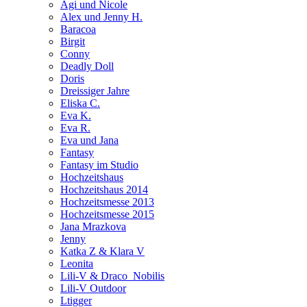
Agi und Nicole
Alex und Jenny H.
Baracoa
Birgit
Conny
Deadly Doll
Doris
Dreissiger Jahre
Eliska C.
Eva K.
Eva R.
Eva und Jana
Fantasy
Fantasy im Studio
Hochzeitshaus
Hochzeitshaus 2014
Hochzeitsmesse 2013
Hochzeitsmesse 2015
Jana Mrazkova
Jenny
Katka Z & Klara V
Leonita
Lili-V & Draco_Nobilis
Lili-V Outdoor
Ltigger