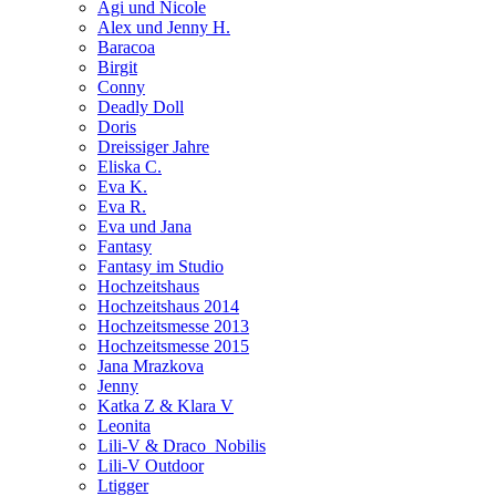
Agi und Nicole
Alex und Jenny H.
Baracoa
Birgit
Conny
Deadly Doll
Doris
Dreissiger Jahre
Eliska C.
Eva K.
Eva R.
Eva und Jana
Fantasy
Fantasy im Studio
Hochzeitshaus
Hochzeitshaus 2014
Hochzeitsmesse 2013
Hochzeitsmesse 2015
Jana Mrazkova
Jenny
Katka Z & Klara V
Leonita
Lili-V & Draco_Nobilis
Lili-V Outdoor
Ltigger