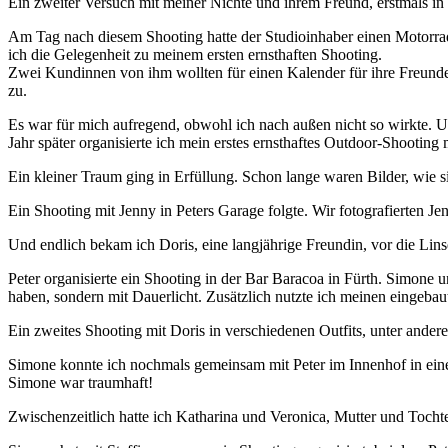
Ein zweiter Versuch mit meiner Nichte und ihrem Freund, erstmals in 
Am Tag nach diesem Shooting hatte der Studioinhaber einen Motorradu
ich die Gelegenheit zu meinem ersten ernsthaften Shooting.
Zwei Kundinnen von ihm wollten für einen Kalender für ihre Freunde 
zu.
Es war für mich aufregend, obwohl ich nach außen nicht so wirkte. U
Jahr später organisierte ich mein erstes ernsthaftes Outdoor-Shooting
Ein kleiner Traum ging in Erfüllung. Schon lange waren Bilder, wie sie 
Ein Shooting mit Jenny in Peters Garage folgte. Wir fotografierten 
Und endlich bekam ich Doris, eine langjährige Freundin, vor die Lins
Peter organisierte ein Shooting in der Bar Baracoa in Fürth. Simone u
haben, sondern mit Dauerlicht. Zusätzlich nutzte ich meinen eingebaut
Ein zweites Shooting mit Doris in verschiedenen Outfits, unter andere
Simone konnte ich nochmals gemeinsam mit Peter im Innenhof in einer a
Simone war traumhaft!
Zwischenzeitlich hatte ich Katharina und Veronica, Mutter und Tocht