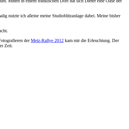
um. Mitten in einem fränkischen Dorf hat sich Dieter eine Oase der
lig nutzte ich alleine meine Studioblitzanlage dabei. Meine bisher
cht.
Fotografieren der
Metz-Rallye 2012
kam mir die Erleuchtung. Der
r Zeit.