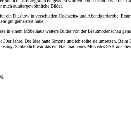
er und ich als Fotografen eingeladen wurden. Die Location war ein Tra
ür mich auußergewöhnliche Bilder.
n für ein Diashow in verschieden Hochzeits- und Abendgarderobe. Erstma
ehr gut gemeistert habe.
esse in einem Möbelhaus weitere Bilder von der Brautmodenschau gema
er 30er Jahre. Die Idee hatte Simone und ich sollte sie umsetzen. Beim 
Lösung. Schließlich war das ein Nachbau eines Mercedes SSK aus diese
rg