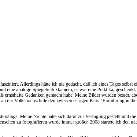
sziniert. Allerdings hätte ich nie gedacht, daß ich eines Tages selbst 
nd eine analoge Spiegelreflexkamera, es war eine Praktika, geschenkt. 
mals ernsthafte Gedanken gemacht habe. Meine Bilder wurden besser, abe
 an der Volkshochschule den zweisemestrigen Kurs "Einführung in die F
oshootings. Meine Nichte hatte sich dafür zur Verfügung gestellt und d
hen zu fotografieren wurde immer größer. 2008 startete ich den näch