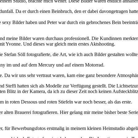
einem Studio, brachte mich weiter. Diese Bilder waren endlich annähernd
nfall. Da er durch einen Beinbruch, den er dabei davongetragen hatte
sexy Bilder haben und Peter war durch ein gebrochenes Bein beeinträch
nd meine Bilder waren durchaus professionell. Die Kundinnen merkten n
 mit Yvonne. Und dieses war gleich mein erstes Aktshooting.
Stefan Söll fotografierte, die Art, wie ich auch Bilder gestalten wollte
Jenny im und auf dem Mercury und auf einem Motorrad.
e. Da wir uns sehr vertraut waren, kam eine ganz besondere Atmosphäre 
nd Steffi hatten sich als Modelle zur Verfügung gestellt. Die Lichtsetzu
en Blitz in der Kamera, da ich zu dieser Zeit noch keinen Aufsteckblitz
m in roten Dessous und roten Stiefeln war noch besser, als das erste.
lten Brauerei fotografieren. Hier gelang mir meine bisher beste Serie.
er, für Bewerbungsfotos erstmalig in meinem kleinen Heimstudio abgeli